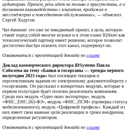
аудиторию. Причем, речь идет не только о присутствии, а о
бесшовном взаимодействии с клиентом, продажах в
мессенджерах и повседневном обслуживании»
, — объяснил
Сергей Ходусов.
Чат-банкинг это уже не имиджевый проект, а цель, которую
ставят перед собой многие игроки и в этом плане IQStore как
технологический партнер имеет решение, которое позволит
достаточно быстро освоить этот канал, подчеркнул он.
Ознакомиться с презентацией доклада по
ссылке
Доклад коммерческого директора iDSystems Павла
Соболева на тему «Банки и госорганы — тренды первого
полугодия 2023 года»
был посвящен текущим и
перспективным задачам по электронному документообороту с
госорганами. Он рассказал о конкретных модулях, которые в
первом полугодии будет полезно реализовать компаниям.
Среди них модуль «Одно окно экспортера», модуль
«ФНС_ЕНС.263-ФЗ», модуль «ФНС_ПСМ» (проверка статуса
мобилизованного), модуль «Цифровой профиль». Каждый из
них имеет свои важные цели реализации и сроки внедрения,
определенные регулятором.
Ознакомиться с презентацией доклада по
ссылке