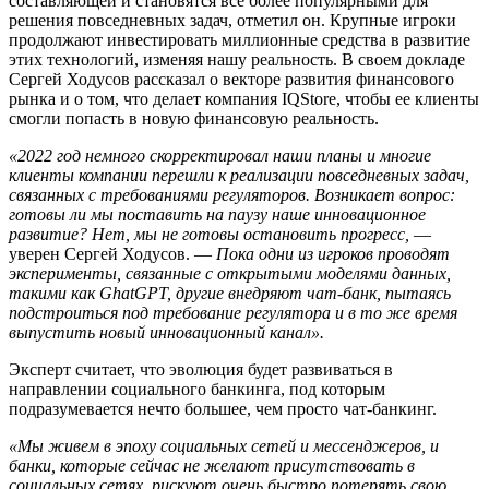
составляющей и становятся все более популярными для
решения повседневных задач, отметил он. Крупные игроки
продолжают инвестировать миллионные средства в развитие
этих технологий, изменяя нашу реальность. В своем докладе
Сергей Ходусов рассказал о векторе развития финансового
рынка и о том, что делает компания IQStore, чтобы ее клиенты
смогли попасть в новую финансовую реальность.
«2022 год немного скорректировал наши планы и многие
клиенты компании перешли к реализации повседневных задач,
связанных с требованиями регуляторов. Возникает вопрос:
готовы ли мы поставить на паузу наше инновационное
развитие? Нет, мы не готовы остановить прогресс,
—
уверен Сергей Ходусов. —
Пока одни из игроков проводят
эксперименты, связанные с открытыми моделями данных,
такими как GhatGPT, другие внедряют чат-банк, пытаясь
подстроиться под требование регулятора и в то же время
выпустить новый инновационный канал».
Эксперт считает, что эволюция будет развиваться в
направлении социального банкинга, под которым
подразумевается нечто большее, чем просто чат-банкинг.
«Мы живем в эпоху социальных сетей и мессенджеров, и
банки, которые сейчас не желают присутствовать в
социальных сетях, рискуют очень быстро потерять свою