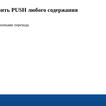
оить PUSH любого содержания
нопками перехода.