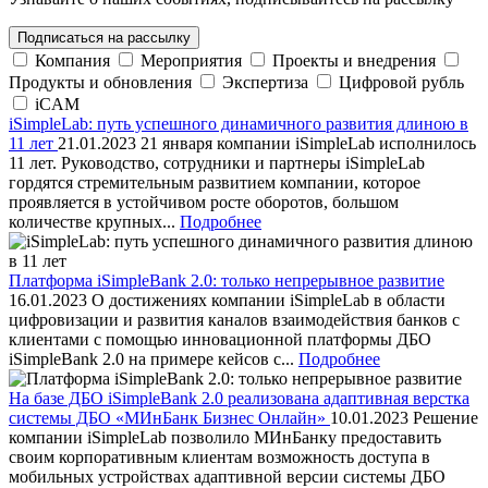
Подписаться на рассылку
Компания
Мероприятия
Проекты и внедрения
Продукты и обновления
Экспертиза
Цифровой рубль
iCAM
iSimpleLab: путь успешного динамичного развития длиною в
11 лет
21.01.2023
21 января компании iSimpleLab исполнилось
11 лет. Руководство, сотрудники и партнеры iSimpleLab
гордятся стремительным развитием компании, которое
проявляется в устойчивом росте оборотов, большом
количестве крупных...
Подробнее
Платформа iSimpleBank 2.0: только непрерывное развитие
16.01.2023
О достижениях компании iSimpleLab в области
цифровизации и развития каналов взаимодействия банков с
клиентами с помощью инновационной платформы ДБО
iSimpleBank 2.0 на примере кейсов с...
Подробнее
На базе ДБО iSimpleBank 2.0 реализована адаптивная верстка
системы ДБО «МИнБанк Бизнес Онлайн»
10.01.2023
Решение
компании iSimpleLab позволило МИнБанку предоставить
своим корпоративным клиентам возможность доступа в
мобильных устройствах адаптивной версии системы ДБО